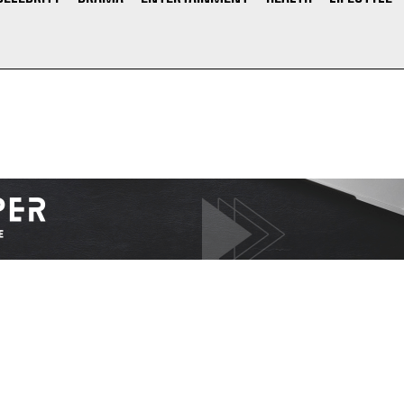
I WANT IN
I've read and accept the
Privacy Policy
.