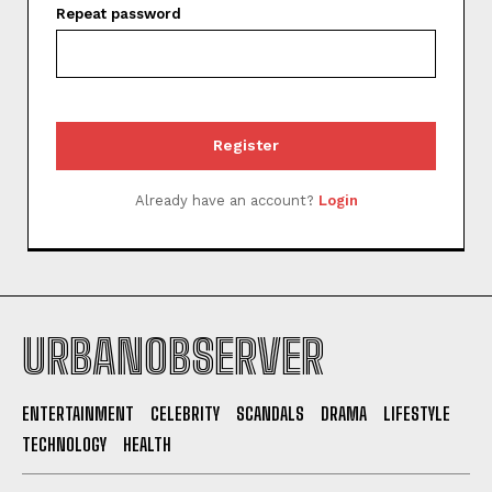
Repeat password
Register
Already have an account?
Login
URBANOBSERVER
I WANT IN
ENTERTAINMENT
CELEBRITY
SCANDALS
DRAMA
LIFESTYLE
TECHNOLOGY
HEALTH
I've read and accept the
Privacy Policy
.