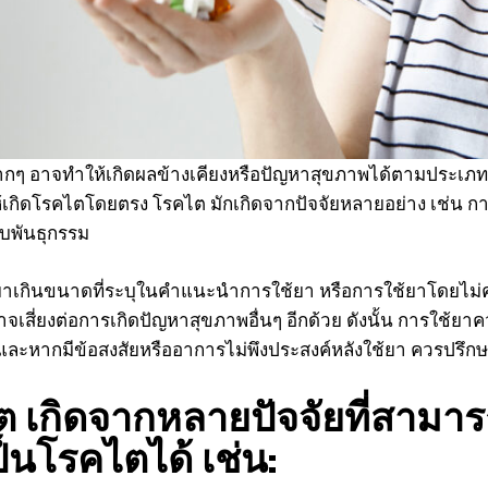
กๆ อาจทำให้เกิดผลข้างเคียงหรือปัญหาสุขภาพได้ตามประเภทขอ
เกิดโรคไตโดยตรง โรคไต มักเกิดจากปัจจัยหลายอย่าง เช่น การ
งกับพันธุกรรม
I WANT IN
าเกินขนาดที่ระบุในคำแนะนำการใช้ยา หรือการใช้ยาโดยไม
I've read and accept the
Privacy Policy
.
าจเสี่ยงต่อการเกิดปัญหาสุขภาพอื่นๆ อีกด้วย ดังนั้น การใช
ละหากมีข้อสงสัยหรืออาการไม่พึงประสงค์หลังใช้ยา ควรปรึกษา
 เกิดจากหลายปัจจัยที่สามาร
็นโรคไตได้ เช่น: