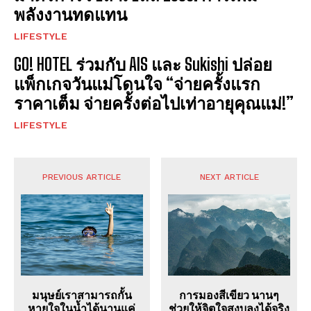
พลังงานทดแทน
LIFESTYLE
GO! HOTEL ร่วมกับ AIS และ Sukishi ปล่อย
แพ็กเกจวันแม่โดนใจ “จ่ายครั้งแรก
ราคาเต็ม จ่ายครั้งต่อไปเท่าอายุคุณแม่!”
LIFESTYLE
PREVIOUS ARTICLE
NEXT ARTICLE
มนุษย์เราสามารถกั้น
การมองสีเขียว นานๆ
หายใจในน้ำได้นานแค่
ช่วยให้จิตใจสงบลงได้จริง