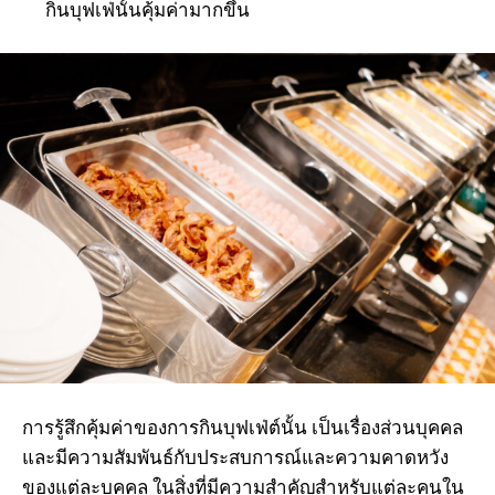
กินบุฟเฟ่นั้นคุ้มค่ามากขึ้น
การรู้สึกคุ้มค่าของการกินบุฟเฟ่ต์นั้น เป็นเรื่องส่วนบุคคล
I WANT IN
และมีความสัมพันธ์กับประสบการณ์และความคาดหวัง
ของแต่ละบุคคล ในสิ่งที่มีความสำคัญสำหรับแต่ละคนใน