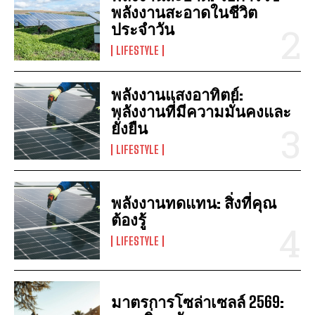
พลังงานสะอาดในชีวิต
ประจำวัน
LIFESTYLE
พลังงานแสงอาทิตย์:
พลังงานที่มีความมั่นคงและ
ยั่งยืน
LIFESTYLE
พลังงานทดแทน: สิ่งที่คุณ
ต้องรู้
LIFESTYLE
มาตรการโซล่าเซลล์ 2569: