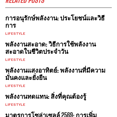
RELATED POSTS
การอนุรักษ์พลังงาน: ประโยชน์และวิธี
การ
LIFESTYLE
พลังงานสะอาด: วิธีการใช้พลังงาน
สะอาดในชีวิตประจำวัน
LIFESTYLE
พลังงานแสงอาทิตย์: พลังงานที่มีความ
มั่นคงและยั่งยืน
LIFESTYLE
พลังงานทดแทน: สิ่งที่คุณต้องรู้
LIFESTYLE
มาตรการโซล่าเซลล์ 2569: การเพิ่ม