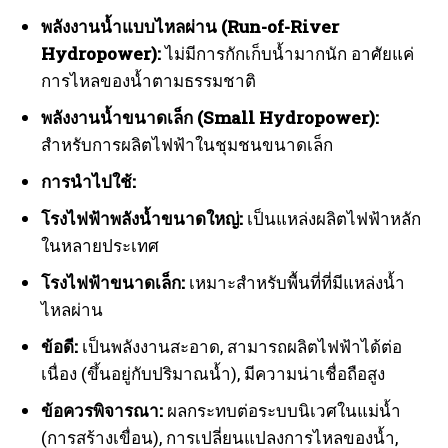
พลังงานน้ำแบบไหลผ่าน (Run-of-River
Hydropower):
ไม่มีการกักเก็บน้ำมากนัก อาศัยแค่
การไหลของน้ำตามธรรมชาติ
พลังงานน้ำขนาดเล็ก (Small Hydropower):
สำหรับการผลิตไฟฟ้าในชุมชนขนาดเล็ก
การนำไปใช้:
โรงไฟฟ้าพลังน้ำขนาดใหญ่:
เป็นแหล่งผลิตไฟฟ้าหลัก
ในหลายประเทศ
โรงไฟฟ้าขนาดเล็ก:
เหมาะสำหรับพื้นที่ที่มีแหล่งน้ำ
ไหลผ่าน
ข้อดี:
เป็นพลังงานสะอาด, สามารถผลิตไฟฟ้าได้ต่อ
เนื่อง (ขึ้นอยู่กับปริมาณน้ำ), มีความน่าเชื่อถือสูง
ข้อควรพิจารณา:
ผลกระทบต่อระบบนิเวศในแม่น้ำ
(การสร้างเขื่อน), การเปลี่ยนแปลงการไหลของน้ำ,