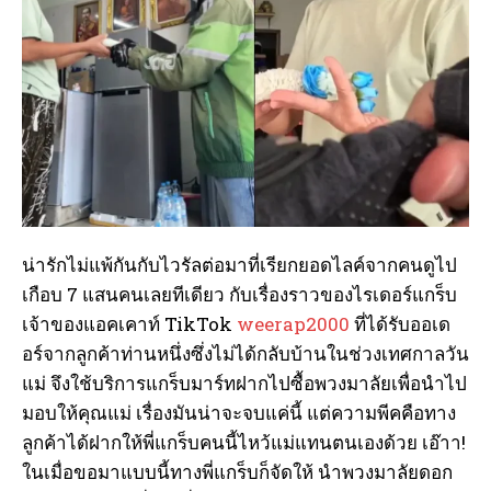
น่ารักไม่แพ้กันกับไวรัลต่อมาที่เรียกยอดไลค์จากคนดูไป
เกือบ 7 แสนคนเลยทีเดียว กับเรื่องราวของไรเดอร์แกร็บ
เจ้าของแอคเคาท์ TikTok
weerap2000
ที่ได้รับออเด
อร์จากลูกค้าท่านหนึ่งซึ่งไม่ได้กลับบ้านในช่วงเทศกาลวัน
แม่ จึงใช้บริการแกร็บมาร์ทฝากไปซื้อพวงมาลัยเพื่อนำไป
มอบให้คุณแม่ เรื่องมันน่าจะจบแค่นี้ แต่ความพีคคือทาง
ลูกค้าได้ฝากให้พี่แกร็บคนนี้ไหว้แม่แทนตนเองด้วย เอ๊าา!
ในเมื่อขอมาแบบนี้ทางพี่แกร็บก็จัดให้ นำพวงมาลัยดอก