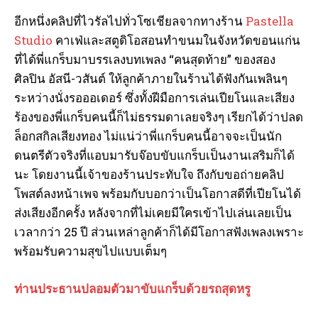
อีกหนึ่งคลิปที่ไวรัลไปทั่วโซเชียลจากทางร้าน
Pastella
Studio
คาเฟ่และสตูดิโอสอนทำขนมในจังหวัดขอนแก่น
ที่ได้พี่แกร็บมาบรรเลงบทเพลง “คนสุดท้าย” ของสอง
I WANT IN
ศิลปิน อัสนี-วสันต์ ให้ลูกค้าภายในร้านได้ฟังกันเพลินๆ
ระหว่างนั่งรอออเดอร์ ซึ่งทั้งฝีมือการเล่นเปียโนและเสียง
I've read and accept the
Privacy Policy
.
ร้องของพี่แกร็บคนนี้ก็ไม่ธรรมดาเลยจริงๆ เรียกได้ว่าปลด
ล็อกสกิลเสียงทอง ไม่แน่ว่าพี่แกร็บคนนี้อาจจะเป็นนัก
ดนตรีตัวจริงที่แอบมารับจ๊อบขับแกร็บเป็นงานเสริมก็ได้
นะ โดยงานนี้เจ้าของร้านประทับใจ ถึงกับขอถ่ายคลิป
โพสต์ลงหน้าเพจ พร้อมกับบอกว่าเป็นโอกาสดีที่เปียโนได้
ส่งเสียงอีกครั้ง หลังจากที่ไม่เคยมีใครเข้าไปเล่นเลยเป็น
เวลากว่า 25 ปี ส่วนเหล่าลูกค้าก็ได้มีโอกาสฟังเพลงเพราะ
พร้อมรับความสุขไปแบบเต็มๆ
ท่านประธานปลอมตัวมาขับแกร็บด้วยรถสุดหรู