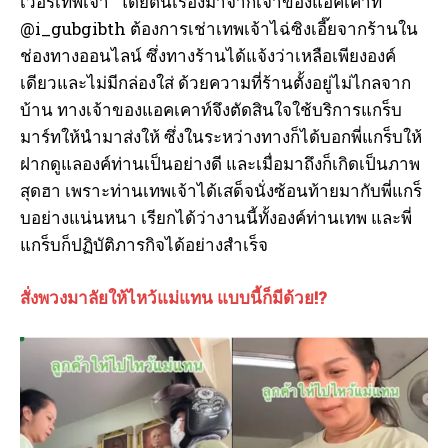
เวอรีเทพเจ้า” โดยต้นเรื่องมาจากเจ้าของแอคเคาท์
@i_gubgibth ต้องการเช่าเทพเจ้าไฉ่ซิงเอี๊ยจากร้านใน
ช่องทางออนไลน์ ซึ่งทางร้านได้แจ้งว่าเหลือเพียงองค์
เดียวและไม่มีกล่องใส่ ด้วยความที่ร้านตั้งอยู่ไม่ไกลจาก
บ้าน ทางเจ้าของแอคเคาท์จึงตัดสินใจใช้บริการแกร็บ
มาร์ทให้นำมาส่งให้ ซึ่งในระหว่างทางก็ได้บอกพี่แกร็บให้
ฝากดูแลองค์ท่านเป็นอย่างดี และเมื่อมาถึงก็เกิดเป็นภาพ
สุดฮา เพราะท่านเทพเจ้าได้เสด็จนั่งซ้อนท้ายมากับพี่แกร็
บอย่างแน่นหนา เรียกได้ว่างานนี้ทั้งองค์ท่านเทพ และพี่
แกร็บก็ปฏิบัติภารกิจได้อย่างสำเร็จ
สั่งพวงมาลัยให้ไหว้แม่แทน แบบนี้ก็มีด้วย!?