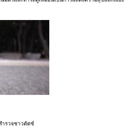
กสำรวจชาวดัตช์