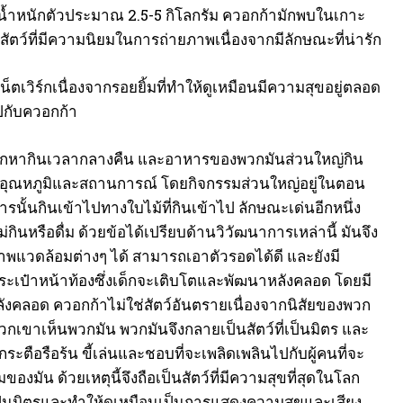
็ก น้ำหนักตัวประมาณ 2.5-5 กิโลกรัม ควอกก้ามักพบในเกาะ
สัตว์ที่มีความนิยมในการถ่ายภาพเนื่องจากมีลักษณะที่น่ารัก
ตเวิร์กเนื่องจากรอยยิ้มที่ทำให้ดูเหมือนมีความสุขอยู่ตลอด
ูปกับควอกก้า
ป่า ออกหากินเวลากลางคืน และอาหารของพวกมันส่วนใหญ่กิน
กับอุณหภูมิและสถานการณ์ โดยกิจกรรมส่วนใหญ่อยู่ในตอน
นั้นกินเข้าไปทางใบไม้ที่กินเข้าไป ลักษณะเด่นอีกหนึ่ง
รือดื่ม ด้วยข้อได้เปรียบด้านวิวัฒนาการเหล่านี้ มันจึง
าพแวดล้อมต่างๆ ได้ สามารถเอาตัวรอดได้ดี และยังมี
ากระเป๋าหน้าท้องซึ่งเด็กจะเติบโตและพัฒนาหลังคลอด โดยมี
คลอด ควอกก้าไม่ใช่สัตว์อันตรายเนื่องจากนิสัยของพวก
พวกเขาเห็นพวกมัน พวกมันจึงกลายเป็นสัตว์ที่เป็นมิตร และ
ระตือรือร้น ขี้เล่นและชอบที่จะเพลิดเพลินไปกับผู้คนที่จะ
องมัน ด้วยเหตุนี้จึงถือเป็นสัตว์ที่มีความสุขที่สุดในโลก
เป็นมิตรและทำให้ดูเหมือนเป็นการแสดงความสุขและเสียง