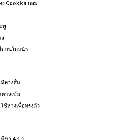
อง Quokka กลม
มพู
าง
ยิ้มบนใบหน้า
ีหางสั้น
้ำตาลเข้ม
ช้หางเพื่อทรงตัว
มีขา 4 ขา