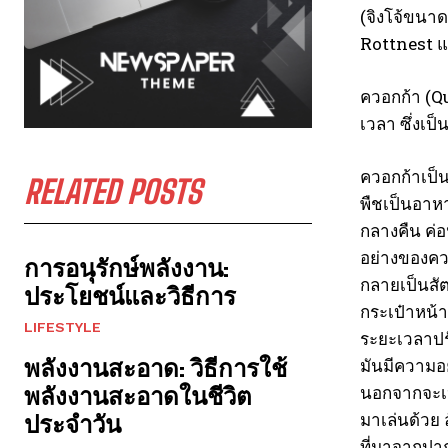
(จิงโจ้ขนาด
Rottnest แล
ควอกก้า (Qu
เวลา ซึ่งเป
ควอกก้าเป็น
RELATED POSTS
พืชเป็นอาห
กลางคืน ค่อ
อย่างของควอ
การอนุรักษ์พลังงาน:
กลายเป็นสัต
ประโยชน์และวิธีการ
กระเป๋าหน้า
LIFESTYLE
ระยะเวลาปร
พลังงานสะอาด: วิธีการใช้
มันมีความอย
นอกจากจะเป็
พลังงานสะอาดในชีวิต
มาเล่นด้วย 
ประจำวัน
ที่มาจากปา