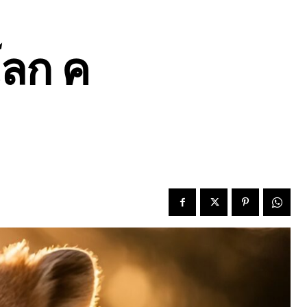
โลก ค