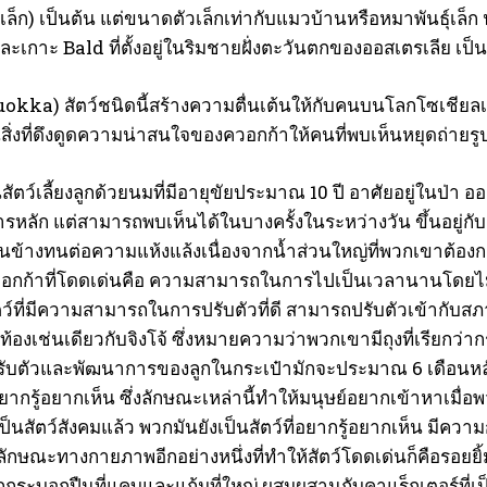
เล็ก) เป็นต้น แต่ขนาดตัวเล็กเท่ากับแมวบ้านหรือหมาพันธุ์เล
ะเกาะ Bald ที่ตั้งอยู่ในริมชายฝั่งตะวันตกของออสเตรเลีย เป็น
okka) สัตว์ชนิดนี้สร้างความตื่นเต้นให้กับคนบนโลกโซเชียลเน็
็นสิ่งที่ดึงดูดความน่าสนใจของควอกก้าให้คนที่พบเห็นหยุดถ่ายร
สัตว์เลี้ยงลูกด้วยนมที่มีอายุขัยประมาณ 10 ปี อาศัยอยู่ใน
ารหลัก แต่สามารถพบเห็นได้ในบางครั้งในระหว่างวัน ขึ้นอยู่
นข้างทนต่อความแห้งแล้งเนื่องจากน้ำส่วนใหญ่ที่พวกเขาต้องการ
กก้าที่โดดเด่นคือ
ความสามารถในการไปเป็นเวลานานโดยไม่กินห
ว์ที่มีความสามารถในการปรับตัวที่ดี สามารถปรับตัวเข้ากับสภ
ท้องเช่นเดียวกับจิงโจ้ ซึ่งหมายความว่าพวกเขามีถุงที่เรียกว่
ับตัวและพัฒนาการของลูกในกระเป๋ามักจะประมาณ 6 เดือนหลัง
ากรู้อยากเห็น ซึ่งลักษณะเหล่านี้ทำให้มนุษย์อยากเข้าหาเมื่อ
นสัตว์สังคมแล้ว พวกมันยังเป็นสัตว์ที่อยากรู้อยากเห็น มีความก
ลักษณะทางกายภาพอีกอย่างหนึ่งที่ทำให้สัตว์โดดเด่นก็คือรอยยิ้มข
กกระบอกปืนที่แคบและแก้มที่ใหญ่ ผสมผสานกับคาแร็กเตอร์ที่