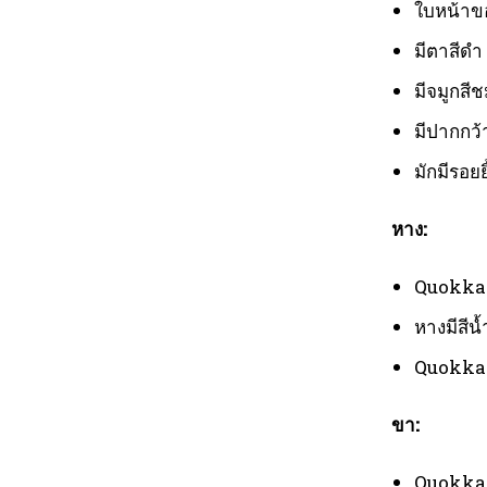
ใบหน้าข
มีตาสีดำ
มีจมูกสีช
มีปากกว้
มักมีรอย
หาง:
Quokka ม
หางมีสีน
Quokka ใ
ขา:
Quokka 