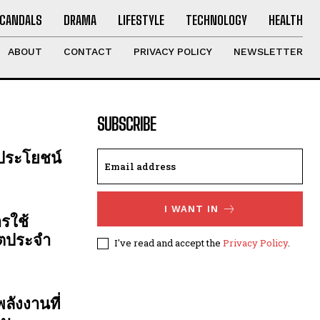
CANDALS
DRAMA
LIFESTYLE
TECHNOLOGY
HEALTH
ABOUT
CONTACT
PRIVACY POLICY
NEWSLETTER
SUBSCRIBE
 ประโยชน์
I WANT IN
รใช้
ิตประจำ
I've read and accept the
Privacy Policy
.
ลังงานที่