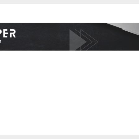
I WANT IN
I've read and accept the
Privacy Policy
.