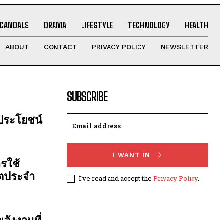
CANDALS
DRAMA
LIFESTYLE
TECHNOLOGY
HEALTH
ABOUT
CONTACT
PRIVACY POLICY
NEWSLETTER
SUBSCRIBE
 ประโยชน์
I WANT IN
รใช้
ิตประจำ
I've read and accept the
Privacy Policy
.
ลังงานที่