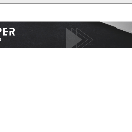
I WANT IN
I've read and accept the
Privacy Policy
.