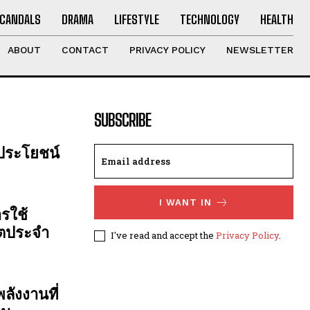
CANDALS
DRAMA
LIFESTYLE
TECHNOLOGY
HEALTH
ABOUT
CONTACT
PRIVACY POLICY
NEWSLETTER
SUBSCRIBE
 ประโยชน์
I WANT IN
รใช้
ิตประจำ
I've read and accept the
Privacy Policy
.
ลังงานที่