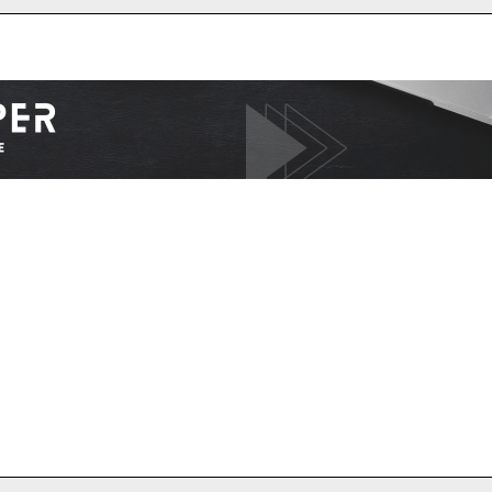
I WANT IN
I've read and accept the
Privacy Policy
.