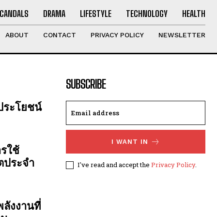
CANDALS
DRAMA
LIFESTYLE
TECHNOLOGY
HEALTH
ABOUT
CONTACT
PRIVACY POLICY
NEWSLETTER
SUBSCRIBE
 ประโยชน์
I WANT IN
รใช้
ิตประจำ
I've read and accept the
Privacy Policy
.
ลังงานที่