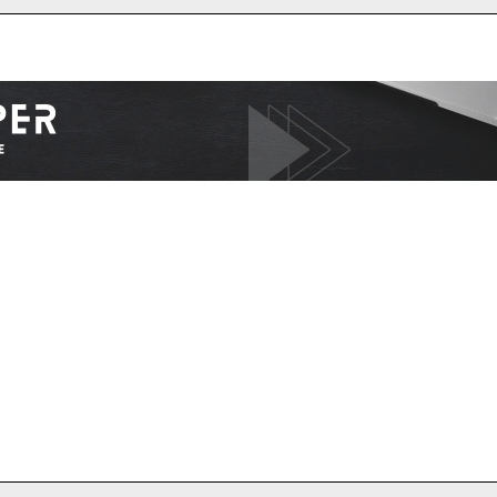
I WANT IN
I've read and accept the
Privacy Policy
.