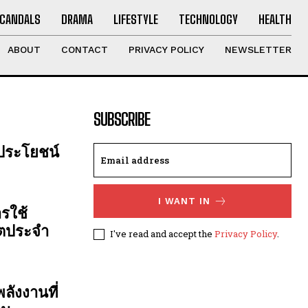
CANDALS
DRAMA
LIFESTYLE
TECHNOLOGY
HEALTH
ABOUT
CONTACT
PRIVACY POLICY
NEWSLETTER
SUBSCRIBE
 ประโยชน์
I WANT IN
รใช้
ิตประจำ
I've read and accept the
Privacy Policy
.
ลังงานที่