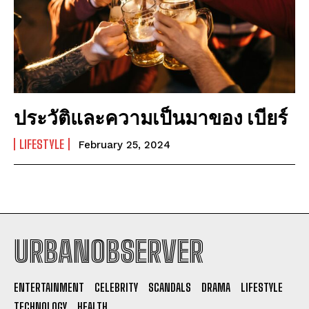
ประวัติและความเป็นมาของ เบียร์
LIFESTYLE
February 25, 2024
URBANOBSERVER
I WANT IN
ENTERTAINMENT
CELEBRITY
SCANDALS
DRAMA
LIFESTYLE
I've read and accept the
Privacy Policy
.
TECHNOLOGY
HEALTH