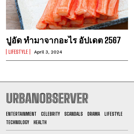
ปูอัด ทำมาจากอะไร อัปเดต 2567
LIFESTYLE
April 3, 2024
URBANOBSERVER
I WANT IN
ENTERTAINMENT
CELEBRITY
SCANDALS
DRAMA
LIFESTYLE
TECHNOLOGY
HEALTH
I've read and accept the
Privacy Policy
.