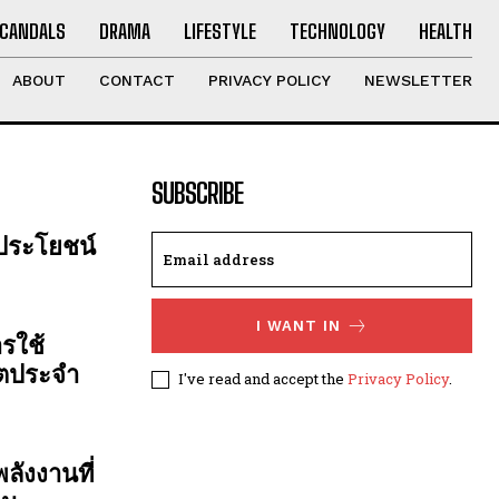
CANDALS
DRAMA
LIFESTYLE
TECHNOLOGY
HEALTH
ABOUT
CONTACT
PRIVACY POLICY
NEWSLETTER
SUBSCRIBE
 ประโยชน์
I WANT IN
รใช้
ิตประจำ
I've read and accept the
Privacy Policy
.
ลังงานที่