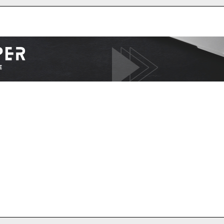
I WANT IN
I've read and accept the
Privacy Policy
.