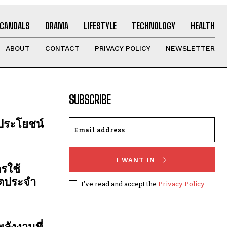
CANDALS
DRAMA
LIFESTYLE
TECHNOLOGY
HEALTH
ABOUT
CONTACT
PRIVACY POLICY
NEWSLETTER
SUBSCRIBE
 ประโยชน์
I WANT IN
รใช้
ิตประจำ
I've read and accept the
Privacy Policy
.
ลังงานที่