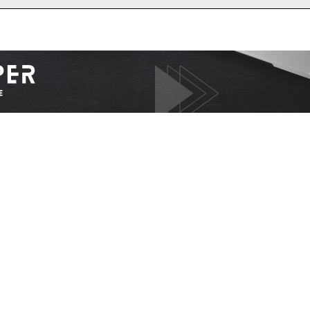
I WANT IN
I've read and accept the
Privacy Policy
.