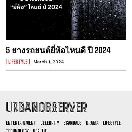
5 ยางรถยนต์ยี่ห้อไหนดี ปี 2024
LIFESTYLE
March 1, 2024
URBANOBSERVER
I WANT IN
ENTERTAINMENT
CELEBRITY
SCANDALS
DRAMA
LIFESTYLE
I've read and accept the
Privacy Policy
.
TECHNOLOGY
HEALTH