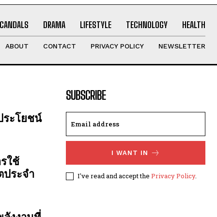
CANDALS
DRAMA
LIFESTYLE
TECHNOLOGY
HEALTH
ABOUT
CONTACT
PRIVACY POLICY
NEWSLETTER
SUBSCRIBE
 ประโยชน์
I WANT IN
รใช้
ิตประจำ
I've read and accept the
Privacy Policy
.
ลังงานที่