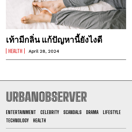
เท้ามีกลิ่น แก้ปัญหานี้ยังไงดี
HEALTH
April 28, 2024
URBANOBSERVER
I WANT IN
ENTERTAINMENT
CELEBRITY
SCANDALS
DRAMA
LIFESTYLE
TECHNOLOGY
HEALTH
I've read and accept the
Privacy Policy
.