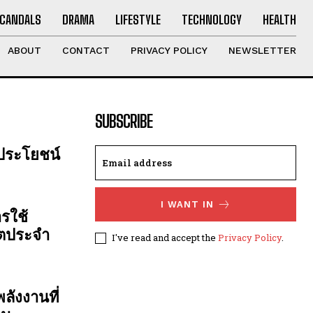
CANDALS
DRAMA
LIFESTYLE
TECHNOLOGY
HEALTH
ABOUT
CONTACT
PRIVACY POLICY
NEWSLETTER
SUBSCRIBE
 ประโยชน์
I WANT IN
รใช้
ิตประจำ
I've read and accept the
Privacy Policy
.
ลังงานที่