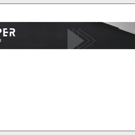
I WANT IN
I've read and accept the
Privacy Policy
.