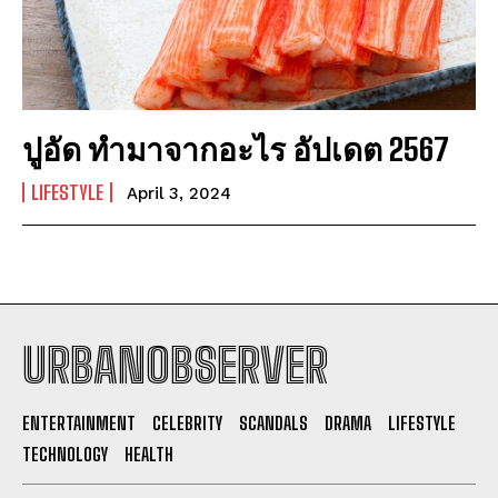
ปูอัด ทำมาจากอะไร อัปเดต 2567
LIFESTYLE
April 3, 2024
URBANOBSERVER
I WANT IN
ENTERTAINMENT
CELEBRITY
SCANDALS
DRAMA
LIFESTYLE
TECHNOLOGY
HEALTH
I've read and accept the
Privacy Policy
.