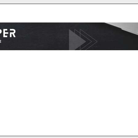
I WANT IN
I've read and accept the
Privacy Policy
.