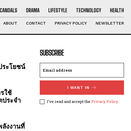
CANDALS
DRAMA
LIFESTYLE
TECHNOLOGY
HEALTH
ABOUT
CONTACT
PRIVACY POLICY
NEWSLETTER
SUBSCRIBE
 ประโยชน์
I WANT IN
รใช้
ิตประจำ
I've read and accept the
Privacy Policy
.
ลังงานที่