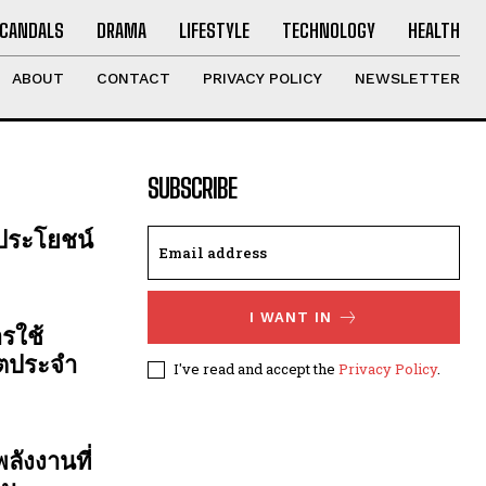
CANDALS
DRAMA
LIFESTYLE
TECHNOLOGY
HEALTH
ABOUT
CONTACT
PRIVACY POLICY
NEWSLETTER
SUBSCRIBE
 ประโยชน์
I WANT IN
รใช้
ิตประจำ
I've read and accept the
Privacy Policy
.
ลังงานที่