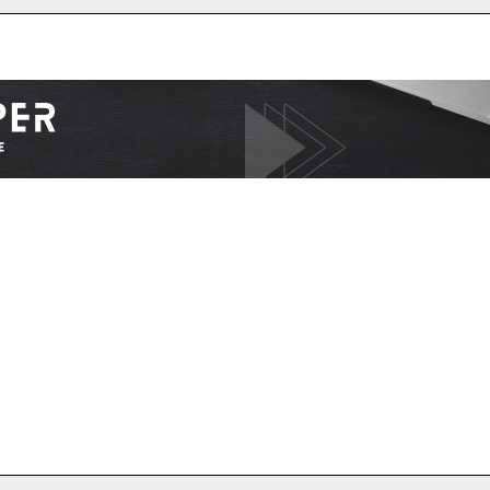
I WANT IN
I've read and accept the
Privacy Policy
.