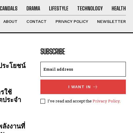
CANDALS
DRAMA
LIFESTYLE
TECHNOLOGY
HEALTH
ABOUT
CONTACT
PRIVACY POLICY
NEWSLETTER
SUBSCRIBE
 ประโยชน์
I WANT IN
รใช้
ิตประจำ
I've read and accept the
Privacy Policy
.
ลังงานที่