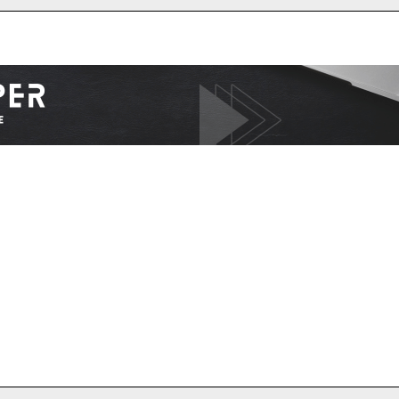
I WANT IN
I've read and accept the
Privacy Policy
.