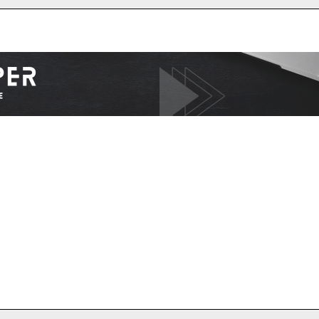
I WANT IN
I've read and accept the
Privacy Policy
.