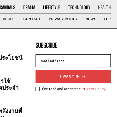
CANDALS
DRAMA
LIFESTYLE
TECHNOLOGY
HEALTH
ABOUT
CONTACT
PRIVACY POLICY
NEWSLETTER
SUBSCRIBE
 ประโยชน์
I WANT IN
รใช้
ิตประจำ
I've read and accept the
Privacy Policy
.
ลังงานที่