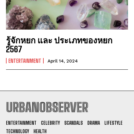
รู้จักหยก และ ประเภทของหยก
2567
ENTERTAINMENT
April 14, 2024
URBANOBSERVER
I WANT IN
ENTERTAINMENT
CELEBRITY
SCANDALS
DRAMA
LIFESTYLE
I've read and accept the
Privacy Policy
.
TECHNOLOGY
HEALTH