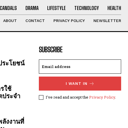
CANDALS
DRAMA
LIFESTYLE
TECHNOLOGY
HEALTH
ABOUT
CONTACT
PRIVACY POLICY
NEWSLETTER
SUBSCRIBE
 ประโยชน์
I WANT IN
รใช้
ิตประจำ
I've read and accept the
Privacy Policy
.
ลังงานที่