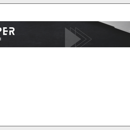
I WANT IN
I've read and accept the
Privacy Policy
.