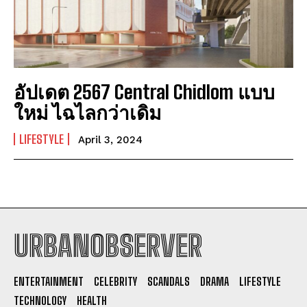
อัปเดต 2567 Central Chidlom แบบ
ใหม่ ไฉไลกว่าเดิม
LIFESTYLE
April 3, 2024
URBANOBSERVER
I WANT IN
ENTERTAINMENT
CELEBRITY
SCANDALS
DRAMA
LIFESTYLE
I've read and accept the
Privacy Policy
.
TECHNOLOGY
HEALTH