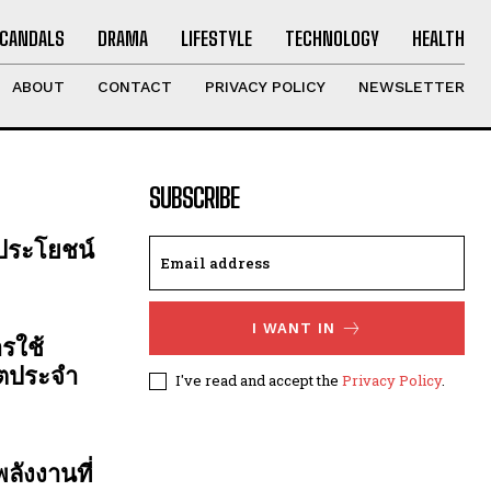
CANDALS
DRAMA
LIFESTYLE
TECHNOLOGY
HEALTH
ABOUT
CONTACT
PRIVACY POLICY
NEWSLETTER
SUBSCRIBE
 ประโยชน์
I WANT IN
รใช้
ิตประจำ
I've read and accept the
Privacy Policy
.
ลังงานที่