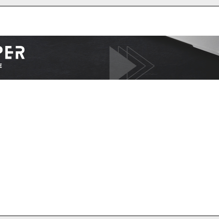
I WANT IN
I've read and accept the
Privacy Policy
.