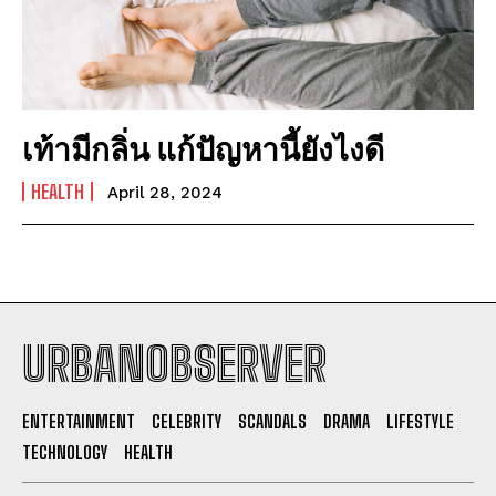
เท้ามีกลิ่น แก้ปัญหานี้ยังไงดี
HEALTH
April 28, 2024
URBANOBSERVER
I WANT IN
ENTERTAINMENT
CELEBRITY
SCANDALS
DRAMA
LIFESTYLE
TECHNOLOGY
HEALTH
I've read and accept the
Privacy Policy
.