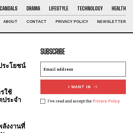
CANDALS
DRAMA
LIFESTYLE
TECHNOLOGY
HEALTH
ABOUT
CONTACT
PRIVACY POLICY
NEWSLETTER
SUBSCRIBE
 ประโยชน์
I WANT IN
รใช้
ิตประจำ
I've read and accept the
Privacy Policy
.
ลังงานที่