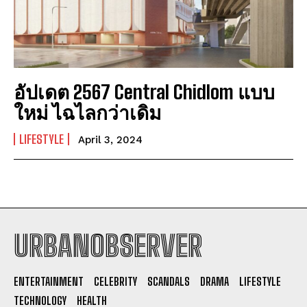
อัปเดต 2567 Central Chidlom แบบ
ใหม่ ไฉไลกว่าเดิม
LIFESTYLE
April 3, 2024
URBANOBSERVER
I WANT IN
ENTERTAINMENT
CELEBRITY
SCANDALS
DRAMA
LIFESTYLE
I've read and accept the
Privacy Policy
.
TECHNOLOGY
HEALTH