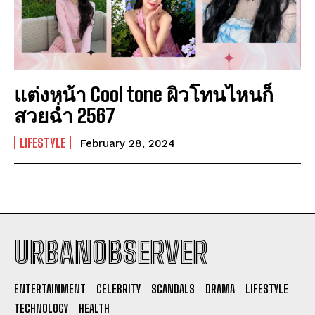
แต่งหน้า Cool tone ผิวโทนไหนก็
สวยฉ่ำ 2567
LIFESTYLE
February 28, 2024
URBANOBSERVER
I WANT IN
ENTERTAINMENT
CELEBRITY
SCANDALS
DRAMA
LIFESTYLE
I've read and accept the
Privacy Policy
.
TECHNOLOGY
HEALTH