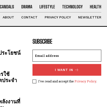
CANDALS
DRAMA
LIFESTYLE
TECHNOLOGY
HEALTH
ABOUT
CONTACT
PRIVACY POLICY
NEWSLETTER
SUBSCRIBE
 ประโยชน์
I WANT IN
รใช้
ิตประจำ
I've read and accept the
Privacy Policy
.
ลังงานที่