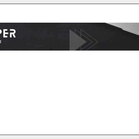
I WANT IN
I've read and accept the
Privacy Policy
.