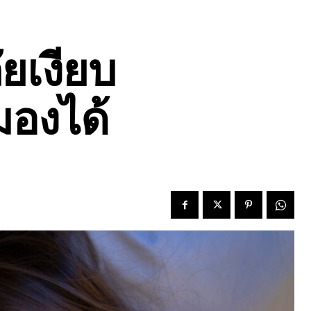
ัยเงียบ
องได้