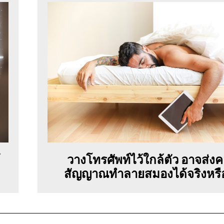
้
วางโทรศัพท์ไว้ใกล้ตัว อาจส่งคล
สัญญาณทำลายสมองได้จริงหรือ.