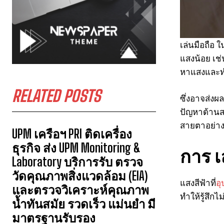
เล่นมือถือ 
แสงน้อย เช่
หาแสงและทำ
RELATED POSTS
ซึ่งอาจส่ง
ปัญหาด้านส
สายตาอย่าง
UPM เครือฯ PRI ติดเครื่อง
ธุรกิจ ส่ง UPM Monitoring &
การ เ
Laboratory บริการรับ ตรวจ
วัดคุณภาพสิ่งแวดล้อม (EIA)
แสงสีฟ้าที่
อุ
และตรวจวิเคราะห์คุณภาพ
ทำให้รู้สึกไ
น้ำทันสมัย รวดเร็ว แม่นยำ มี
มาตรฐานรับรอง