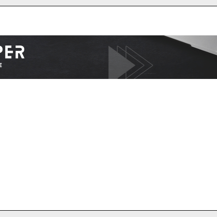
I WANT IN
I've read and accept the
Privacy Policy
.