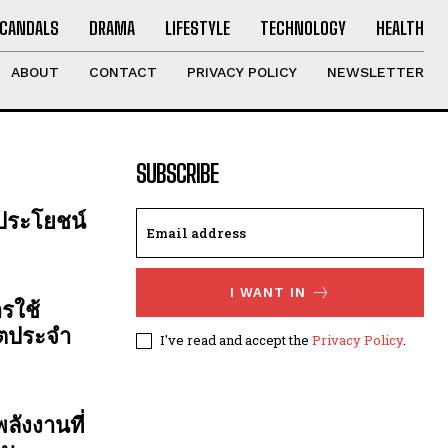
CANDALS
DRAMA
LIFESTYLE
TECHNOLOGY
HEALTH
ABOUT
CONTACT
PRIVACY POLICY
NEWSLETTER
SUBSCRIBE
 ประโยชน์
I WANT IN
รใช้
ิตประจำ
I've read and accept the
Privacy Policy
.
ลังงานที่