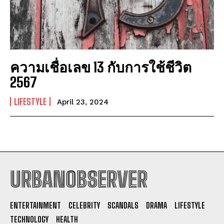
ความเชื่อเลข 13 กับการใช้ชีวิต
2567
LIFESTYLE
April 23, 2024
URBANOBSERVER
I WANT IN
ENTERTAINMENT
CELEBRITY
SCANDALS
DRAMA
LIFESTYLE
I've read and accept the
Privacy Policy
.
TECHNOLOGY
HEALTH